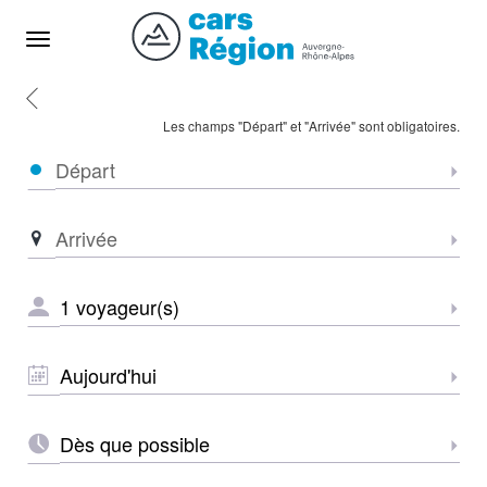
Menu
Retour
Accueil
Les champs "Départ" et "Arrivée" sont obligatoires.
Départ
Sélec
Arrivée
Sélec
NOMBRE
Sélec
DE
VOYAGEURS
*
DATE
Sélec
*
HEURE
Sélec
*